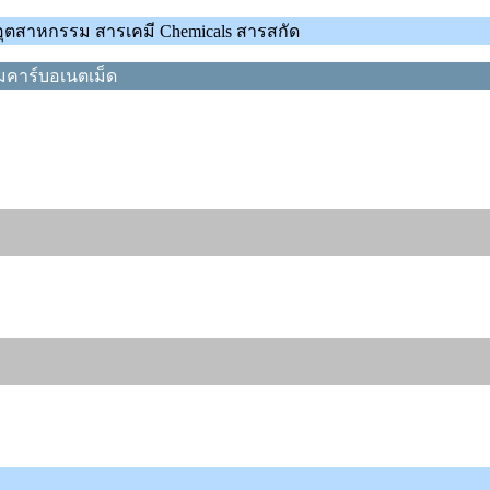
์อุตสาหกรรม สารเคมี Chemicals สารสกัด
มคาร์บอเนตเม็ด