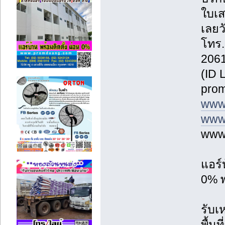
ใบเส
เลยวั
โทร.
2061
(ID 
prom
www
www.
www.
แอร์
0% พ
รับเ
พื้น