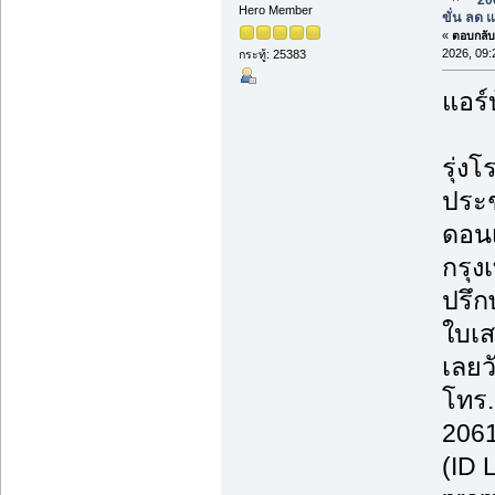
Hero Member
ขั่น ลด 
«
ตอบกลับ 
2026, 09:
กระทู้: 25383
แอร์
รุ่งโ
ประช
ดอนเ
กรุ
ปรึก
ใบเส
เลยวั
โทร.
2061
(ID 