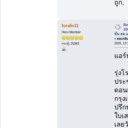
ถูก,
Re
foraliv11
20
Hero Member
ขั่น ลด 
«
ตอบกลับ 
2026, 13:
กระทู้: 25383
แอร์
รุ่งโ
ประช
ดอนเ
กรุ
ปรึก
ใบเส
เลยวั