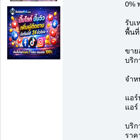
0% พ
รับเ
พื้น
ขายส
บริก
จำหน
แอร์
แอร์
บริก
ราคา