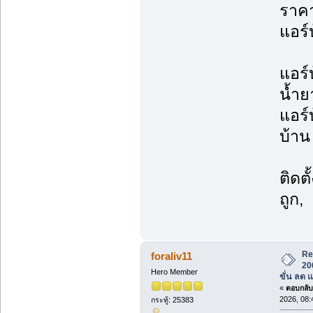
ราค
แอร์บ
แอร์
น้ำย
แอร์
บ้าน 
ติดต
ถูก,
Re
foraliv11
20
Hero Member
ขั่น ลด 
«
ตอบกลับ 
2026, 08:
กระทู้: 25383