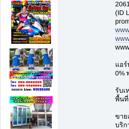
2061
(ID 
prom
www
www.
www.
แอร์
0% พ
รับเ
พื้น
ขายส
บริก