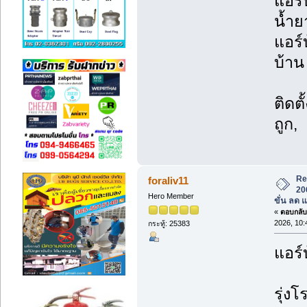
แอร์
น้ำย
แอร์
บ้าน 
ติดต
ถูก,
Re
foraliv11
20
Hero Member
ขั่น ลด 
«
ตอบกลับ 
2026, 10:
กระทู้: 25383
แอร์
รุ่งโ