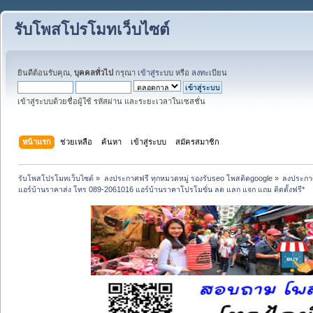
รับโพสโปรโมทเว็บไซต์
ยินดีต้อนรับคุณ,
บุคคลทั่วไป
กรุณา
เข้าสู่ระบบ
หรือ
ลงทะเบียน
เข้าสู่ระบบด้วยชื่อผู้ใช้ รหัสผ่าน และระยะเวลาในเซสชั่น
หน้าแรก
ช่วยเหลือ
ค้นหา
เข้าสู่ระบบ
สมัครสมาชิก
รับโพสโปรโมทเว็บไซต์
»
ลงประกาศฟรี ทุกหมวดหมู่ รองรับseo โพสติดgoogle
»
ลงประกาศ
แอร์บ้านราคาส่ง โทร 089-2061016 แอร์บ้านราคาโปรโมขั่น ลด แลก แจก แถม ติดตั้งฟรี*