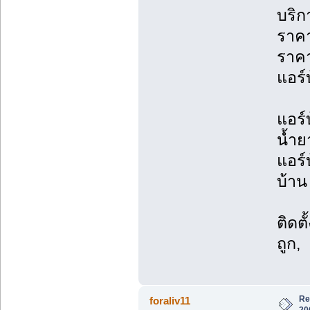
บริก
ราคา
ราค
แอร์บ
แอร์
น้ำย
แอร์
บ้าน 
ติดต
ถูก,
Re
foraliv11
20