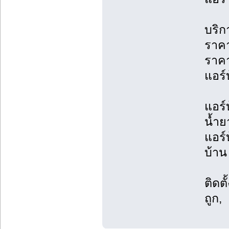
บริก
ราคา
ราค
แอร์บ
แอร์
น้ำย
แอร์
บ้าน 
ติดต
ถูก,