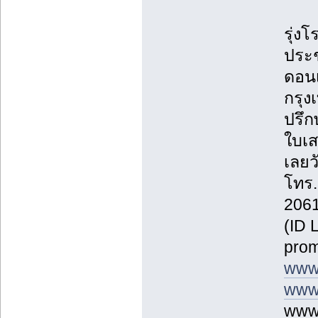
รุ่งโ
ประช
ดอนเ
กรุ
ปรึก
ใบเส
เลยวั
โทร.
2061
(ID 
prom
www
www.
www.