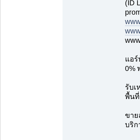
(ID 
prom
www
www.
www.
แอร์
0% พ
รับเ
พื้น
ขายส
บริก