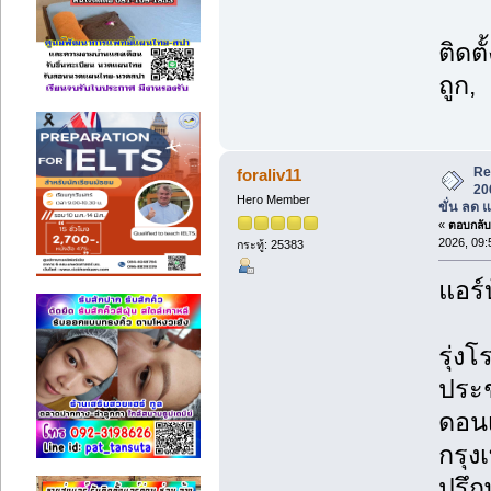
ติดต
ถูก,
Re
foraliv11
20
Hero Member
ขั่น ลด 
«
ตอบกลับ 
2026, 09:
กระทู้: 25383
แอร์
รุ่งโ
ประช
ดอนเ
กรุ
ปรึก