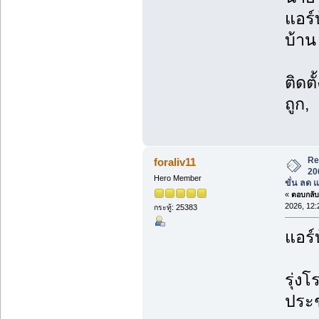
แอร์
บ้าน 
ติดต
ถูก,
Re
foraliv11
20
Hero Member
ขั่น ลด 
«
ตอบกลับ 
2026, 12:
กระทู้: 25383
แอร์
รุ่งโ
ประช