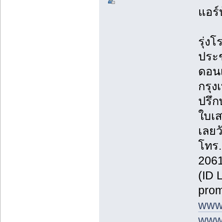
แอร์
รุ่งโ
ประช
ดอนเ
กรุ
ปรึก
ใบเส
เลยวั
โทร.
2061
(ID 
prom
www
www.