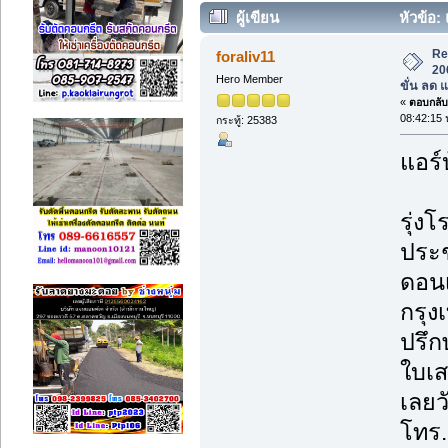
ผู้เขียน
หัวข้อ:
โมขั่น ลด แลก แจก แถม ติดตั้งฟรี* (อ
Re
foraliv11
20
Hero Member
ขั่น ลด 
«
ตอบกลับ 
08:42:15 
กระทู้: 25383
แอร์
รุ่งโ
ประช
ดอนเ
กรุ
ปรึก
ใบเส
เลยวั
โทร.