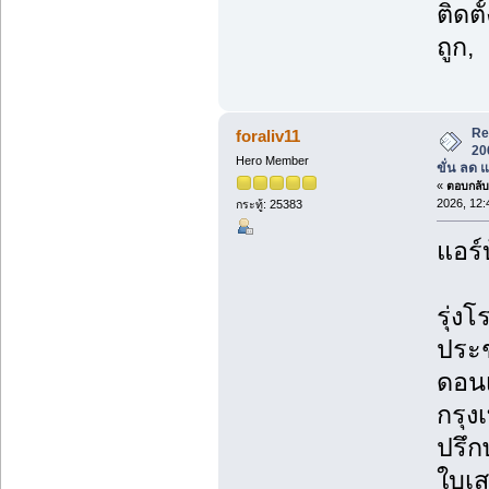
ติดต
ถูก,
Re
foraliv11
20
Hero Member
ขั่น ลด 
«
ตอบกลับ 
2026, 12:
กระทู้: 25383
แอร์
รุ่งโ
ประช
ดอนเ
กรุ
ปรึก
ใบเส