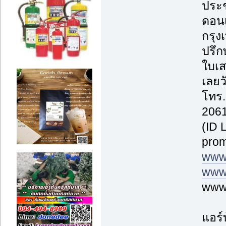
ประช
ดอนเ
กรุ
ปรึก
ใบเส
เลยวั
โทร.
2061
(ID 
prom
www
www.
www.
แอร์