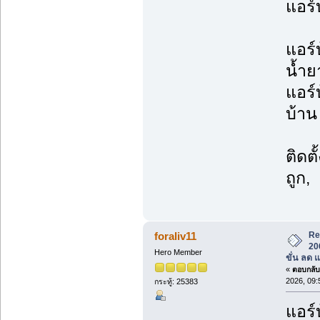
แอร์บ
แอร์
น้ำย
แอร์
บ้าน 
ติดต
ถูก,
Re
foraliv11
20
Hero Member
ขั่น ลด 
«
ตอบกลับ 
2026, 09:
กระทู้: 25383
แอร์