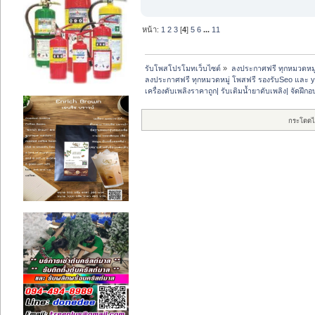
หน้า:
1
2
3
[
4
]
5
6
...
11
รับโพสโปรโมทเว็บไซต์
»
ลงประกาศฟรี ทุกหมวดหมู
ลงประกาศฟรี ทุกหมวดหมู่ โพสฟรี รองรับSeo และ 
เครื่องดับเพลิงราคาถูก| รับเติมน้ำยาดับเพลิง| จัดฝ
กระโดดไ