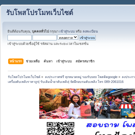
รับโพสโปรโมทเว็บไซต์
ยินดีต้อนรับคุณ,
บุคคลทั่วไป
กรุณา
เข้าสู่ระบบ
หรือ
ลงทะเบียน
เข้าสู่ระบบด้วยชื่อผู้ใช้ รหัสผ่าน และระยะเวลาในเซสชั่น
หน้าแรก
ช่วยเหลือ
ค้นหา
เข้าสู่ระบบ
สมัครสมาชิก
รับโพสโปรโมทเว็บไซต์
»
ลงประกาศฟรี ทุกหมวดหมู่ รองรับseo โพสติดgoogle
»
ลงประกาศ
เครื่องดับเพลิงราคาถูก| รับเติมน้ำยาดับเพลิง| จัดฝึกอบรมดับเพลิง โทร 089-2061016