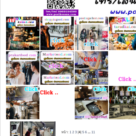
หน้า:
1
2
3
[
4
]
5
6
...
11