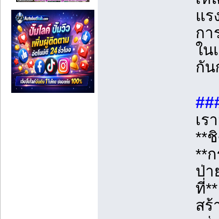
แรง
กา
ในแ
กัน
##
เรา
**ช
**ก
ป่า
ที่
สร้