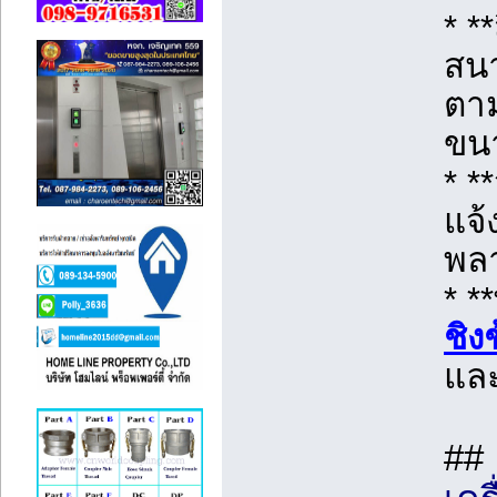
* *
สนา
ตา
ขน
* *
แจ้
พล
* *
ชิง
และ
##