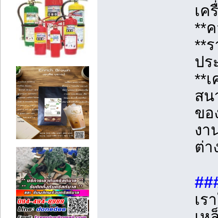
เคร
**ค
**ร
ปร
**เ
สนา
ของ
งาน
ต่า
##
เรา
เหล