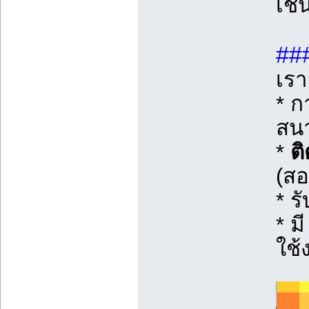
เช่
##
เรา
* ก
สน
*
ติ
(สอ
* ร
* ม
ใช