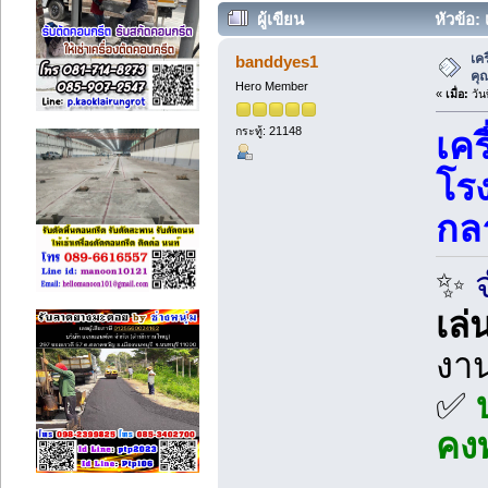
ผู้เขียน
หัวข้อ:
3381 ครั้ง)
เค
banddyes1
คุ
Hero Member
«
เมื่อ:
วัน
กระทู้: 21148
เคร
โร
กล
✨
เล่
งา
✅
คง