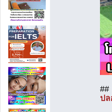
##
ปล