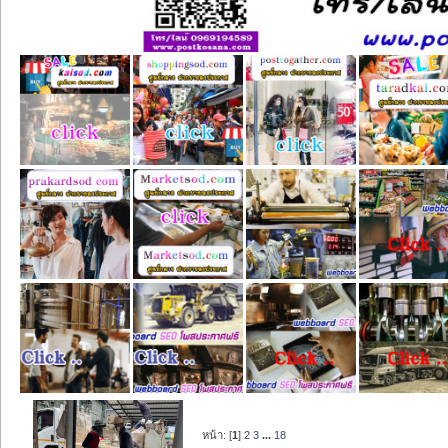
หน้า: [
1
]
2
3
...
18