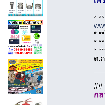
เคร
* *
www
* *
* *
* *
ต.ก
##
กล