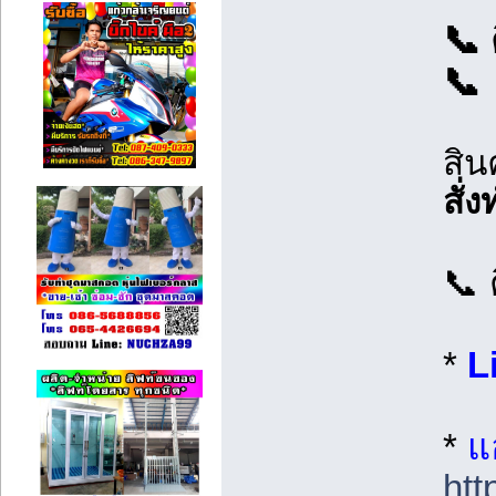
📞
📞
สิน
สั่
📞 
*
L
*
แ
htt