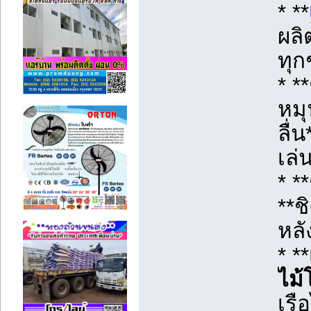
* **
ผลิ
ทุก
* *
หมุ
ลื่
เล่
* *
**ช
หลั
* *
ไม้
เรื