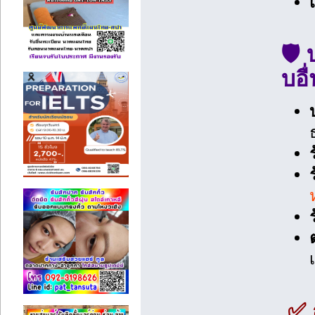
🛡
บอื
✅ 