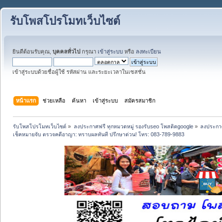
รับโพสโปรโมทเว็บไซต์
ยินดีต้อนรับคุณ,
บุคคลทั่วไป
กรุณา
เข้าสู่ระบบ
หรือ
ลงทะเบียน
เข้าสู่ระบบด้วยชื่อผู้ใช้ รหัสผ่าน และระยะเวลาในเซสชั่น
หน้าแรก
ช่วยเหลือ
ค้นหา
เข้าสู่ระบบ
สมัครสมาชิก
รับโพสโปรโมทเว็บไซต์
»
ลงประกาศฟรี ทุกหมวดหมู่ รองรับseo โพสติดgoogle
»
ลงประกาศ
เช็คหมายจับ ตรวจคดีอาญา: ทราบผลทันที ปรึกษาด่วน! โทร: 083-789-9883