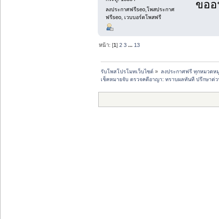
ขออน
ลงประกาศฟรีseo,โพสประกาศ
ฟรีseo, เวบบอร์ดโพสฟรี
หน้า: [
1
]
2
3
...
13
รับโพสโปรโมทเว็บไซต์
»
ลงประกาศฟรี ทุกหมวดหมู
เช็คหมายจับ ตรวจคดีอาญา: ทราบผลทันที ปรึกษาด่ว