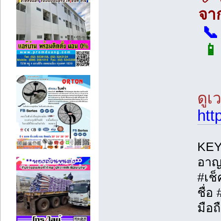
จาก
📞
📱
ดูเ
htt
KEY
อาญ
#เช
ชื่อ
มือถ