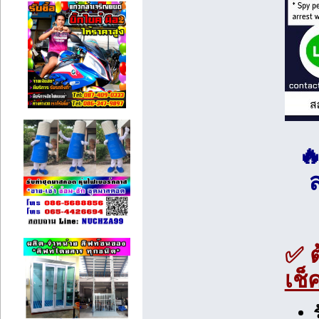

✅ 
เช็