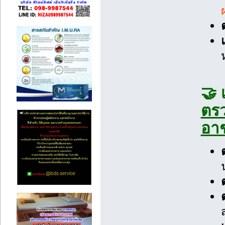
🤝 
ตรว
อา