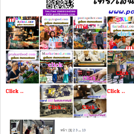
หน้า: [
1
]
2
3
...
13