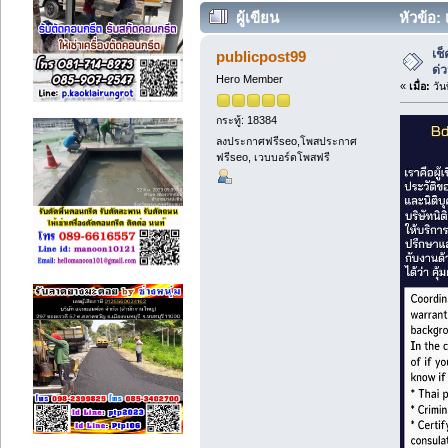
ผู้เขียน
หัวข้อ:
ครั้ง)
เช
publicpost99
ด่
Hero Member
«
เมื่อ:
วัน
กระทู้: 18384
ลงประกาศฟรีseo,โพสประกาศ
ฟรีseo, เวบบอร์ดโพสฟรี