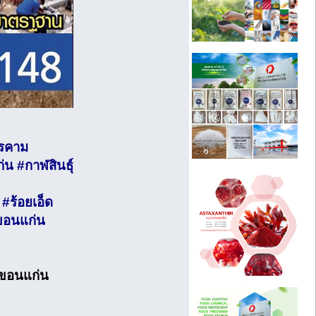
ารคาม
น #กาฬสินธุ์
#ร้อยเอ็ด
รขอนแก่น
นขอนแก่น