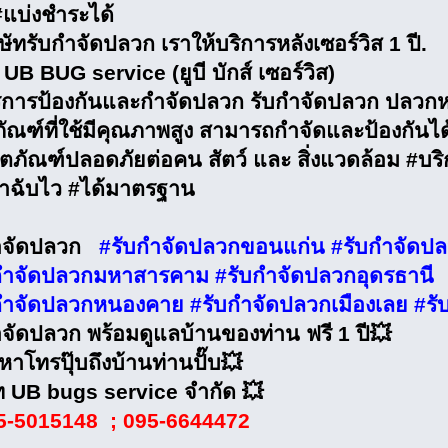
#แบ่งชำระได้
ษัทรับกำจัดปลวก เราให้บริการหลังเซอร์วิส 1 ปี.
UB BUG service (ยูบี บักส์ เซอร์วิส)
ริการป้องกันและกำจัดปลวก รับกำจัดปลวก ปลวก
ภัณฑ์ที่ใช้มีคุณภาพสูง สามารถกำจัดและป้องกัน
ิตภัณฑ์ปลอดภัยต่อคน สัตว์ และ สิ่งแวดล้อม #บริ
าฉับไว #ได้มาตรฐาน
ำจัดปลวก
#รับกำจัดปลวกขอนแก่น #รับกำจัดปลว
กำจัดปลวกมหาสารคาม #รับกำจัดปลวกอุดรธานี
กำจัดปลวกหนองคาย #รับกำจัดปลวกเมืองเลย #รับ
ำจัดปลวก พร้อมดูแลบ้านของท่าน ฟรี 1 ปี💥
หาโทรปุ๊บถึงบ้านท่านปั๊บ💥
ัท UB bugs service จำกัด 💥
5-5015148 ; 095-6644472