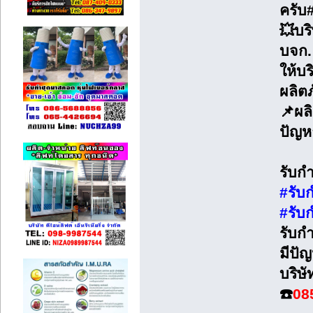
ครับ
💥บริ
บจก. 
ให้บ
ผลิต
📌ผล
ปัญห
รับก
#รับ
#รับ
รับก
มีปัญ
บริษ
☎️
08