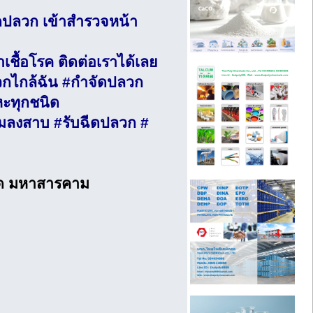
ดปลวก เข้าสำรวจหน้า
ื้อโรค ติดต่อเราได้เลย
กไกล้ฉัน #กำจัดปลวก
หะทุกชนิด
แมลงสาบ #รับฉีดปลวก #
อ็ด มหาสารคาม