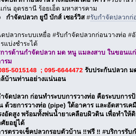
ก่น อุดรธานี ร้อยเอ็ด มหาสารคาม
✍️
กำจัดปลวก ยูบี บักส์ เซอร์วิส
#
รับกำจัดปลวกก่
ฉีดปลวกระบบเหยื่อ #รับกำจัดปลวกก่อนวางท่อ #อ
ารแบ่งชำระได้
ริการด้านกำจัดปลวก มด หนู แมลงสาบ ในขอนแก่น
คารม
085-5015148 ; 095-6644472
รับประกันปลวก มด
ล้บ้านท่านอย่างแน่นอน
กำจัดปลวก ก่อนทำระบบการวางท่อ คือระบบการป้
ิน ด้วยการวางท่อ (pipe) ใต้อาคาร และอัดสารเคมีช
งอัดสูง พร้อมทั้งพ่นน้ำยาเคลือบผิวดิน เพื่อทำให
ัยอยู่ได้
การตรวจเช็คปลวกรอบตัวบ้าน ‼️ฟรี ‼️ #บริการรับ