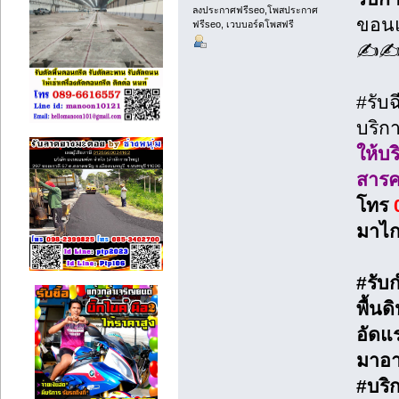
ลงประกาศฟรีseo,โพสประกาศ
ขอนแ
ฟรีseo, เวบบอร์ดโพสฟรี
✍️
#รับ
บริก
ให้บ
สาร
โทร
มาไก
#รับ
พื้นด
อัดแร
มาอาศ
#บริ