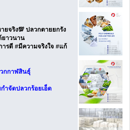
หายจริง💯 ปลวกตายยกรัง
ได้ยาวนาน
การดี #มีความจริงใจ #แก้
กกาฬสินธุ์
กำจัดปลวกร้อยเอ็ด