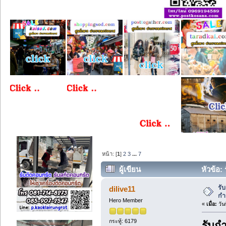
หน้า: [
1
]
2
3
...
7
ผู้เขียน
หัวข้อ:
1716 ครั้ง)
รั
dilive11
กำ
Hero Member
«
เมื่อ:
วัน
กระทู้: 6179
รับก