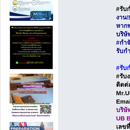
#รับก
งาน‼️
หากพ
บริษ
#กำจ
รับก
#รับ
#รับ
ติดต
Mr.U
Emai
บริษั
UB B
เลขที