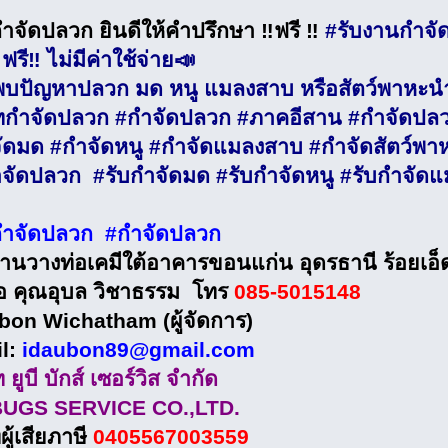
ำจัดปลวก ยินดีให้คำปรึกษา ‼️ฟรี ‼️
#รับงานกำจั
ฟรี‼️ ไม่มีค่าใช้จ่าย📣
บปัญหาปลวก มด หนู แมลงสาบ หรือสัตว์พาหะนำเช
ัทกำจัดปลวก #กำจัดปลวก #ภาคอีสาน #กำจัดปลว
ัดมด #กำจัดหนู #กำจัดแมลงสาบ #กำจัดสัตว์พา
ำจัดปลวก #รับกำจัดมด #รับกำจัดหนู #รับกำจัด
กำจัดปลวก #กำจัดปลวก
งานวางท่อเคมีใต้อาคารขอนแก่น อุดรธานี ร้อยเ
่อ คุณอุบล วิชาธรรม โทร
085-5015148
bon Wichatham (ผู้จัดการ)
l:
idaubon89@gmail.com
ท ยูบี บักส์ เซอร์วิส จำกัด
UGS SERVICE CO.,LTD.
่ผู้เสียภาษี
0405567003559