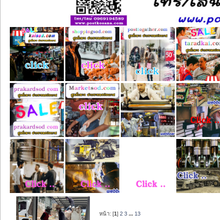
หน้า: [
1
]
2
3
...
13