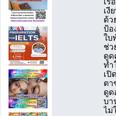
เรื
เงี
ด้ว
ป้อ
ใบพ
ช่ว
ดูด
ทำใ
เปิ
ตาข
ดูด
บาน
ไม่