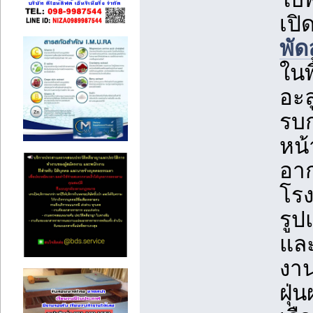
เปิ
พั
ในพ
อะล
รบก
หน
อา
โรง
รู
และ
งา
ฝุ่