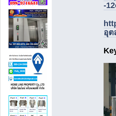
-1
ht
อุ
Ke