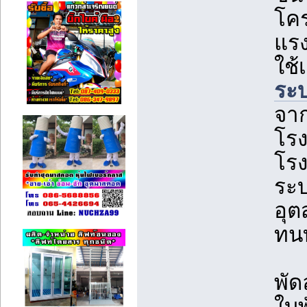
โคร
แรง
ใช้
ระ
จาก
โรง
โรง
ระ
อุต
ทน
พัด
ใบพ