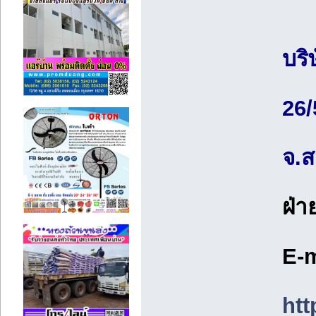
บริ
26/
จ.
ฝ่
E-
htt