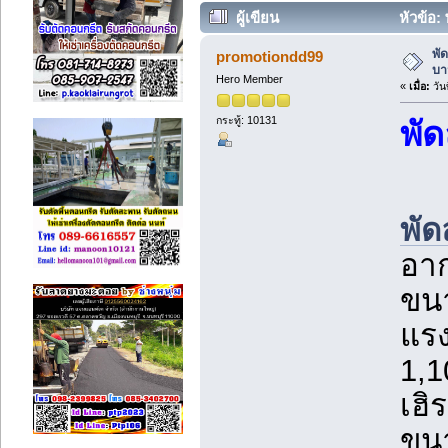
ผู้เขียน
หัวข้อ:
(อ่าน 2939 ครั้ง)
พั
promotiondd99
บา
Hero Member
«
เมื่อ:
วัน
กระทู้: 10131
พั
พั
อาก
ขน
แรง
1,1
เฮิ
ขน