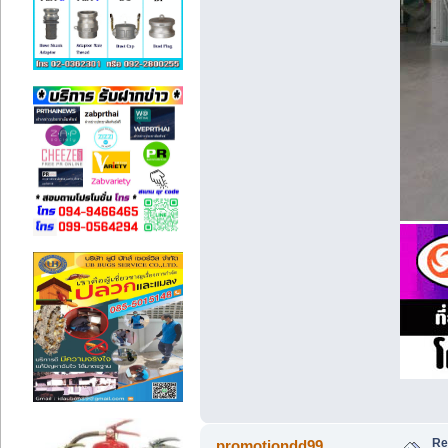
Re
promotiondd99