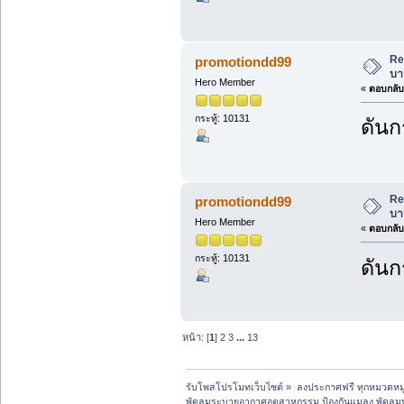
Re
promotiondd99
บา
Hero Member
«
ตอบกลับ 
กระทู้: 10131
ดันก
Re
promotiondd99
บา
Hero Member
«
ตอบกลับ 
กระทู้: 10131
ดันก
หน้า: [
1
]
2
3
...
13
รับโพสโปรโมทเว็บไซต์
»
ลงประกาศฟรี ทุกหมวดหมู
พัดลมระบายอากาศอุตสาหกรรม ป้องกันแมลง พัดลม