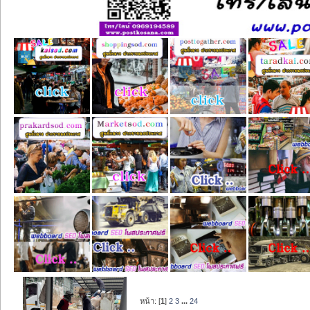
หน้า: [
1
]
2
3
...
24