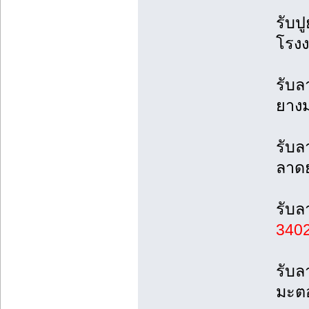
รับป
โรง
รับ
ยาง
รับล
ลาด
รับล
340
รับล
มะตอ