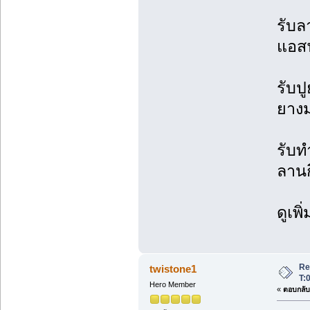
รับล
แอสฟ
รับป
ยาง
รับท
ลานก
ดูเพิ
Re
twistone1
T:
Hero Member
«
ตอบกลับ 