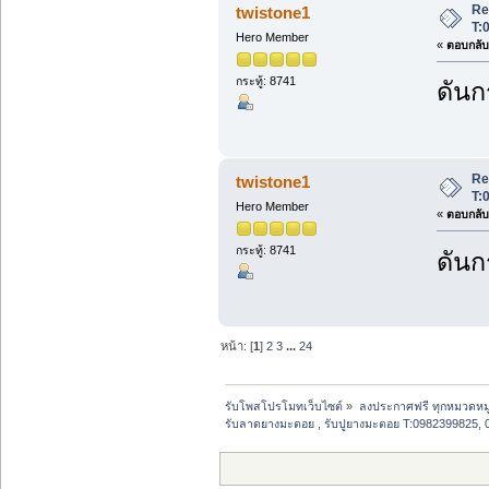
Re
twistone1
T:
Hero Member
«
ตอบกลับ 
กระทู้: 8741
ดันก
Re
twistone1
T:
Hero Member
«
ตอบกลับ 
กระทู้: 8741
ดันก
หน้า: [
1
]
2
3
...
24
รับโพสโปรโมทเว็บไซต์
»
ลงประกาศฟรี ทุกหมวดหมู
รับลาดยางมะตอย , รับปูยางมะตอย T:0982399825, 0