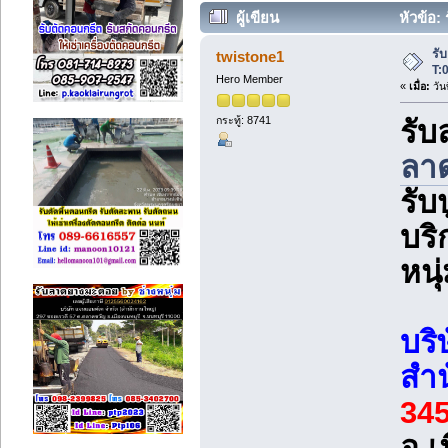
ผู้เขียน
หัวข้อ:
(อ่าน 6302 ครั้ง)
รั
twistone1
T:
Hero Member
«
เมื่อ:
วัน
กระทู้: 8741
รั
ลา
รับ
บริ
หนุ
บริ
สำน
34
อ.เ