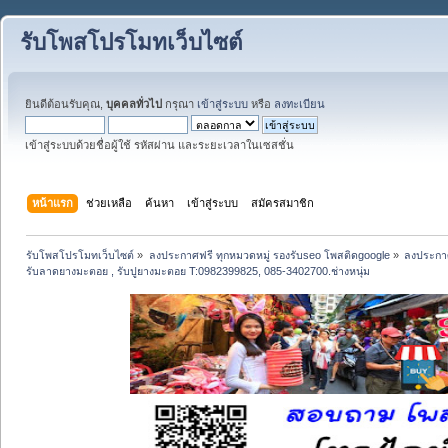
รับโพสโปรโมทเว็บไซต์
ยินดีต้อนรับคุณ,
บุคคลทั่วไป
กรุณา
เข้าสู่ระบบ
หรือ
ลงทะเบียน
เข้าสู่ระบบด้วยชื่อผู้ใช้ รหัสผ่าน และระยะเวลาในเซสชั่น
หน้าแรก
ช่วยเหลือ
ค้นหา
เข้าสู่ระบบ
สมัครสมาชิก
รับโพสโปรโมทเว็บไซต์
»
ลงประกาศฟรี ทุกหมวดหมู่ รองรับseo โพสติดgoogle
»
ลงประกาศ
รับลาดยางมะตอย , รับปูยางมะตอย T:0982399825, 085-3402700.ช่างหนุ่ม