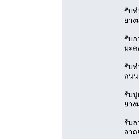
รับท
ยาง
รับล
มะต
รับท
ถนน
รับป
ยาง
รับ
ลาด