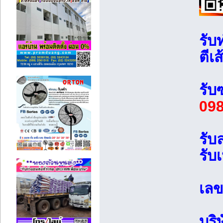
รับ
ตีเ
รั
098
รับ
รับ
เลข
บริ