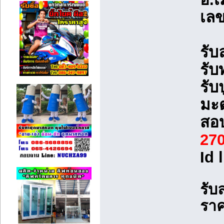
เลข
รับ
รั
รั
มะ
สอ
27
Id 
รั
ราค