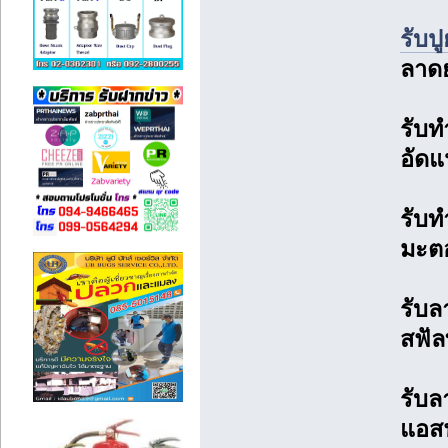
รับป
ลาด
รับ
อัดแ
รับท
มะตอ
รับล
สฟัล
รับล
แอสฟ