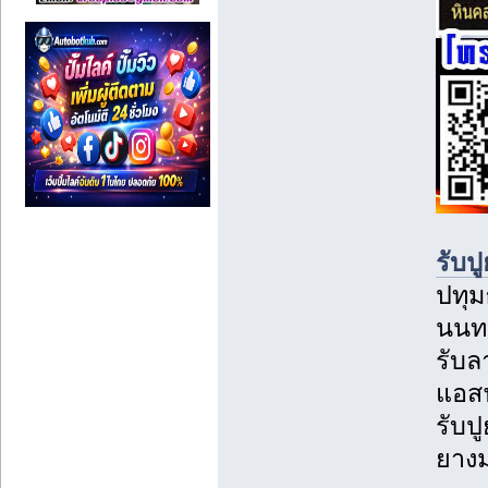
รับป
ปทุ
นนทบ
รับล
แอสฟ
รับป
ยาง