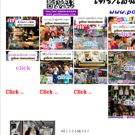
หน้า:
1
2
3
[
4
]
5
6
7