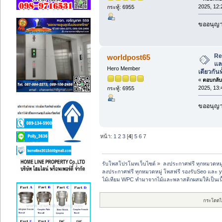
2025, 12:
กระทู้: 6955
ขออนุญาต
Re
worldpost65
แล
Hero Member
เดียวกันท
«
ตอบกลับ 
2025, 13:
กระทู้: 6955
ขออนุญาต
หน้า:
1
2
3
[
4
]
5
6
7
รับโพสโปรโมทเว็บไซต์
»
ลงประกาศฟรี ทุกหมวดหมู
ลงประกาศฟรี ทุกหมวดหมู่ โพสฟรี รองรับSeo และ 
ไม้เทียม WPC ทำมาจากไม้และพลาสติกผสมให้เป็นเนื้อ
กระโดดไ