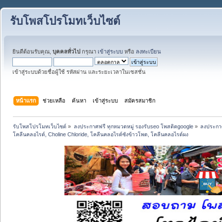
รับโพสโปรโมทเว็บไซต์
ยินดีต้อนรับคุณ,
บุคคลทั่วไป
กรุณา
เข้าสู่ระบบ
หรือ
ลงทะเบียน
เข้าสู่ระบบด้วยชื่อผู้ใช้ รหัสผ่าน และระยะเวลาในเซสชั่น
หน้าแรก
ช่วยเหลือ
ค้นหา
เข้าสู่ระบบ
สมัครสมาชิก
รับโพสโปรโมทเว็บไซต์
»
ลงประกาศฟรี ทุกหมวดหมู่ รองรับseo โพสติดgoogle
»
ลงประกาศ
โคลีนคลอไรด์, Choline Chloride, โคลีนคลอไรด์ซังข้าวโพด, โคลีนคลอไรด์ผง