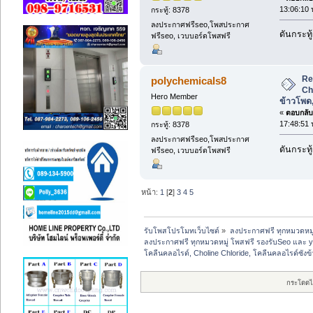
13:06:10 
กระทู้: 8378
ลงประกาศฟรีseo,โพสประกาศ
ดันกระทู
ฟรีseo, เวบบอร์ดโพสฟรี
Re
polychemicals8
Ch
Hero Member
ข้าวโพด
«
ตอบกลับ 
17:48:51 
กระทู้: 8378
ลงประกาศฟรีseo,โพสประกาศ
ดันกระทู
ฟรีseo, เวบบอร์ดโพสฟรี
หน้า:
1
[
2
]
3
4
5
รับโพสโปรโมทเว็บไซต์
»
ลงประกาศฟรี ทุกหมวดหมู
ลงประกาศฟรี ทุกหมวดหมู่ โพสฟรี รองรับSeo และ 
โคลีนคลอไรด์, Choline Chloride, โคลีนคลอไรด์ซัง
กระโดดไ