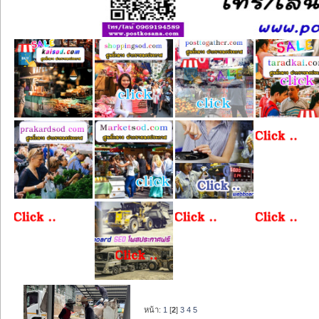
หน้า:
1
[
2
]
3
4
5