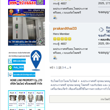
2025, 17:
กระทู้: 4657
ลงประกาศฟรีseo,โพสประกาศ
ขออนุญาต
ฟรีseo, เวบบอร์ดโพสฟรี
Re:
prakardthai33
ใช
Hero Member
ของก๊าซ
«
ตอบกลับ 
2025, 09:
กระทู้: 4657
ลงประกาศฟรีseo,โพสประกาศ
ขออนุญาต
ฟรีseo, เวบบอร์ดโพสฟรี
หน้า:
1
[
2
]
3
4
...
9
รับโพสโปรโมทเว็บไซต์
»
ลงประกาศฟรี ทุกหมวดหมู
ลงประกาศฟรี ทุกหมวดหมู่ โพสฟรี รองรับSeo และ 
เครื่องวัดแก๊สรั่ว คือเครื่องที่ใช้ในการตรวจจับการรั
กระโดดไ