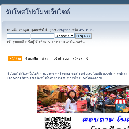
รับโพสโปรโมทเว็บไซต์
ยินดีต้อนรับคุณ,
บุคคลทั่วไป
กรุณา
เข้าสู่ระบบ
หรือ
ลงทะเบียน
เข้าสู่ระบบด้วยชื่อผู้ใช้ รหัสผ่าน และระยะเวลาในเซสชั่น
หน้าแรก
ช่วยเหลือ
ค้นหา
เข้าสู่ระบบ
สมัครสมาชิก
รับโพสโปรโมทเว็บไซต์
»
ลงประกาศฟรี ทุกหมวดหมู่ รองรับseo โพสติดgoogle
»
ลงประกาศ
เครื่องวัดแก๊สรั่ว คือเครื่องที่ใช้ในการตรวจจับการรั่วไหลของก๊าซอันตราย