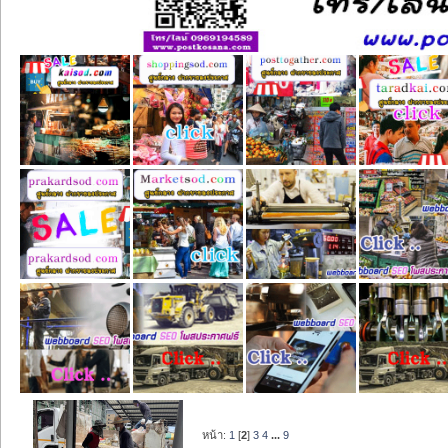
หน้า:
1
[
2
]
3
4
...
9