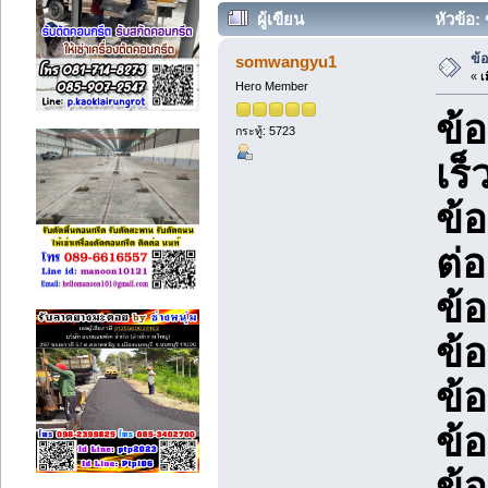
ผู้เขียน
หัวข้อ: 
ข้อ
somwangyu1
«
เม
Hero Member
ข้
กระทู้: 5723
เร็
ข้
ต่
ข้
ข้
ข้อ
ข้
ข้