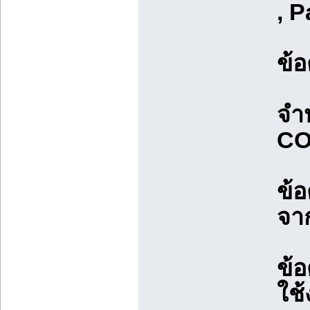
, P
ข้
จำ
CO
ข้อ
จา
ข้
ใช้