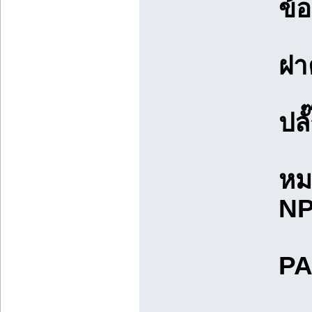
ข้
ฝา
ปล
หม
N
PA