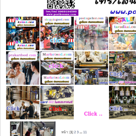
หน้า: [
1
]
2
3
...
11