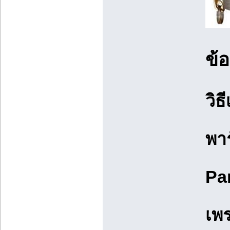
ข้
วิธ
พาร
Par
เพ