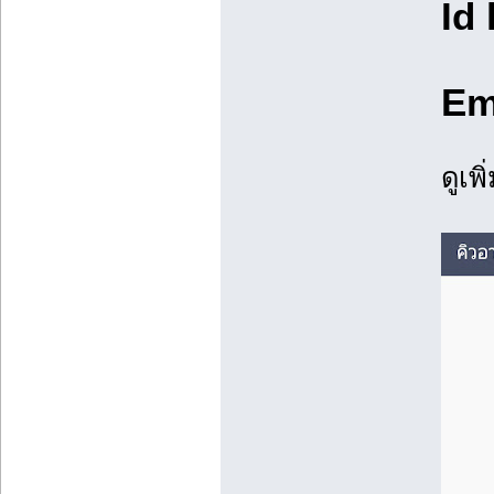
Id 
Em
ดูเพ