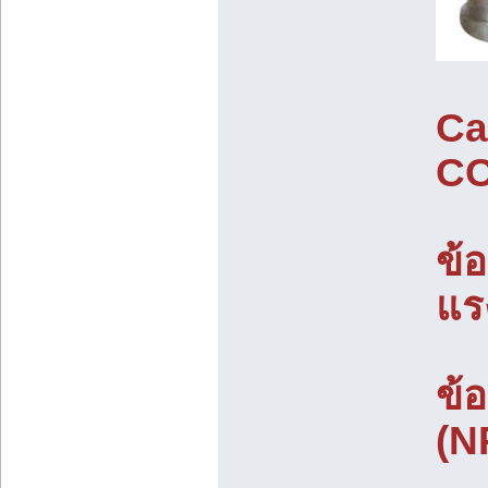
Ca
C
ข้
แรง
ข้
(N