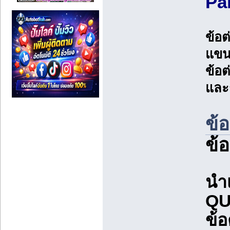
Par
ข้อต
แขนท
ข้อต
และก
ข้
ข้
นำเ
QU
ข้อ