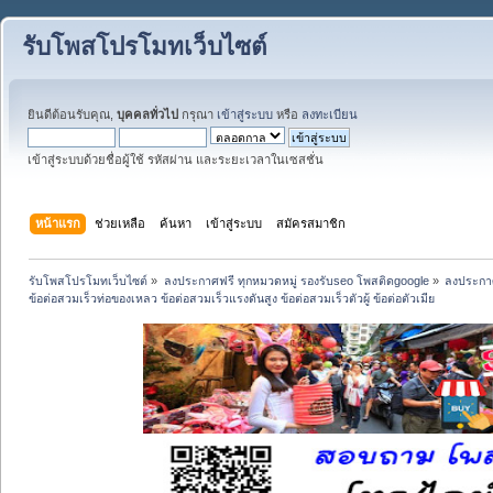
รับโพสโปรโมทเว็บไซต์
ยินดีต้อนรับคุณ,
บุคคลทั่วไป
กรุณา
เข้าสู่ระบบ
หรือ
ลงทะเบียน
เข้าสู่ระบบด้วยชื่อผู้ใช้ รหัสผ่าน และระยะเวลาในเซสชั่น
หน้าแรก
ช่วยเหลือ
ค้นหา
เข้าสู่ระบบ
สมัครสมาชิก
รับโพสโปรโมทเว็บไซต์
»
ลงประกาศฟรี ทุกหมวดหมู่ รองรับseo โพสติดgoogle
»
ลงประกาศ
ข้อต่อสวมเร็วท่อของเหลว ข้อต่อสวมเร็วแรงดันสูง ข้อต่อสวมเร็วตัวผู้ ข้อต่อตัวเมีย