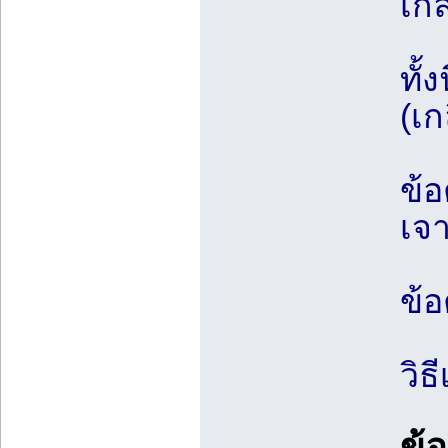
เกล
ทั้
(เ
ข้อ
เจา
ข้อ
วิธ
ข้