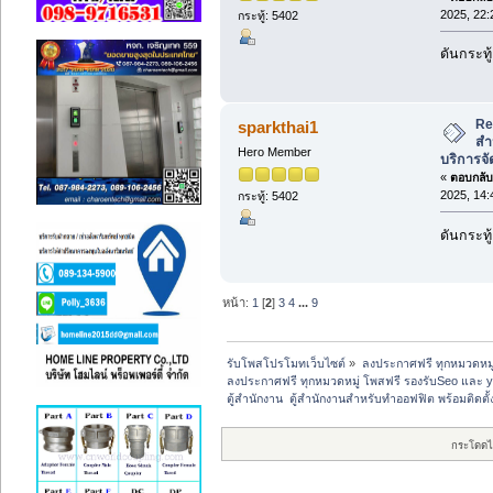
2025, 22:
กระทู้: 5402
ดันกระทู้
Re:
sparkthai1
สำ
Hero Member
บริการจั
«
ตอบกลับ 
2025, 14:
กระทู้: 5402
ดันกระทู้
หน้า:
1
[
2
]
3
4
...
9
รับโพสโปรโมทเว็บไซต์
»
ลงประกาศฟรี ทุกหมวดหมู
ลงประกาศฟรี ทุกหมวดหมู่ โพสฟรี รองรับSeo และ 
ตู้สํานักงาน  ตู้สำนักงานสำหรับทำออฟฟิต พร้อมติดตั้
กระโดดไ