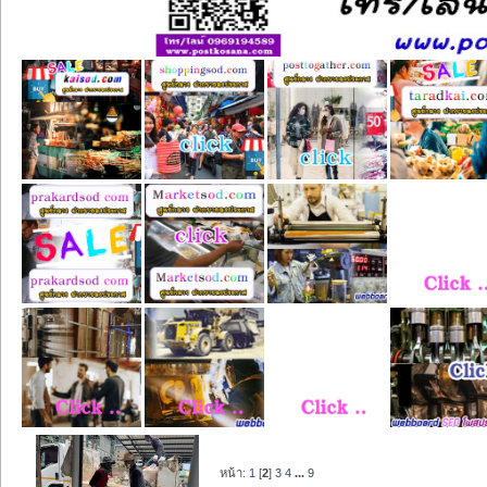
หน้า:
1
[
2
]
3
4
...
9