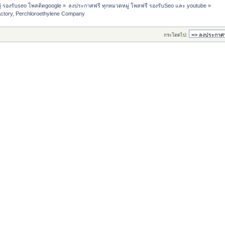
่ รองรับseo โพสติดgoogle
»
ลงประกาศฟรี ทุกหมวดหมู่ โพสฟรี รองรับSeo และ youtube
»
actory, Perchloroethylene Company
กระโดดไป: