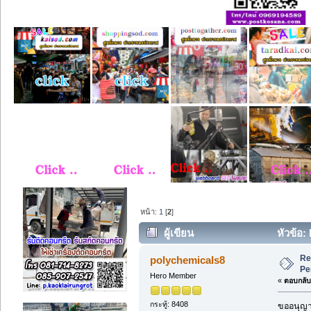
หน้า:
1
[
2
]
ผู้เขียน
หัวข้อ:
Re
polychemicals8
Pe
Hero Member
«
ตอบกลับ 
กระทู้: 8408
ขออนุญาต