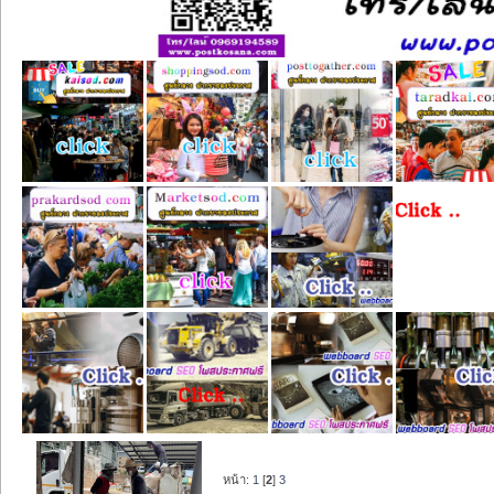
หน้า:
1
[
2
]
3