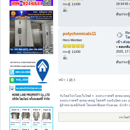
18:34:55 
กระทู้: 11430
ดันกระทู้
Re
polychemicals11
โพ
Hero Member
เข้า-ส่ง
«
ตอบกลับ 
2025, 17:
กระทู้: 11430
ดันกระทู้
หน้า:
1
[
2
]
3
รับโพสโปรโมทเว็บไซต์
»
ลงประกาศฟรี ทุกหมวดหมู
ลงประกาศฟรี ทุกหมวดหมู่ โพสฟรี รองรับSeo และ 
ผู้จำหน่ายเคมีภัณฑ์ โพแทสเซียมคาร์บอเนต, นำเข้า
กระโดดไ