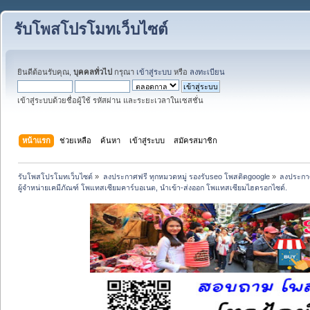
รับโพสโปรโมทเว็บไซต์
ยินดีต้อนรับคุณ,
บุคคลทั่วไป
กรุณา
เข้าสู่ระบบ
หรือ
ลงทะเบียน
เข้าสู่ระบบด้วยชื่อผู้ใช้ รหัสผ่าน และระยะเวลาในเซสชั่น
หน้าแรก
ช่วยเหลือ
ค้นหา
เข้าสู่ระบบ
สมัครสมาชิก
รับโพสโปรโมทเว็บไซต์
»
ลงประกาศฟรี ทุกหมวดหมู่ รองรับseo โพสติดgoogle
»
ลงประกาศ
ผู้จำหน่ายเคมีภัณฑ์ โพแทสเซียมคาร์บอเนต, นำเข้า-ส่งออก โพแทสเซียมไฮดรอกไซด์.