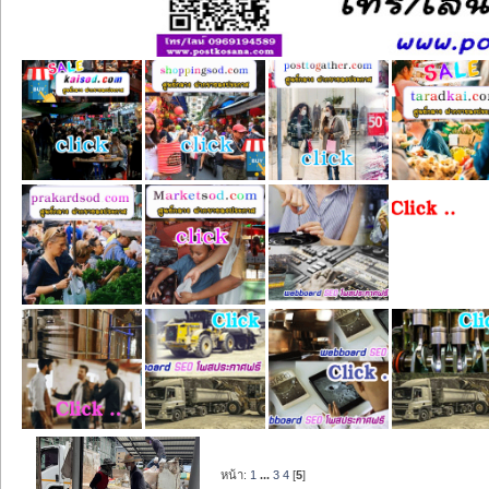
หน้า:
1
...
3
4
[
5
]