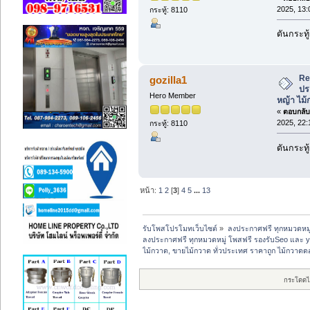
2025, 13:
กระทู้: 8110
ดันกระทู
Re
gozilla1
ปร
Hero Member
หญ้า ไม
«
ตอบกลับ 
2025, 22:
กระทู้: 8110
ดันกระทู
หน้า:
1
2
[
3
]
4
5
...
13
รับโพสโปรโมทเว็บไซต์
»
ลงประกาศฟรี ทุกหมวดหมู
ลงประกาศฟรี ทุกหมวดหมู่ โพสฟรี รองรับSeo และ 
ไม้กวาด, ขายไม้กวาด ทั่วประเทศ ราคาถูก ไม้กวาด
กระโดดไ