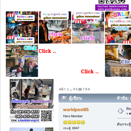
หน้า:
1
...
4
5
[
6
]
7
8
9
ผู้เขียน
หัวข้อ:
Re
worldpost65
«
ต
Hero Member
ดันกระทู
กระทู้: 6947