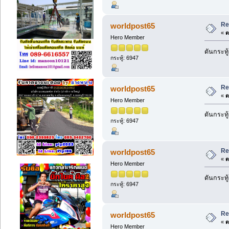
Re
worldpost65
«
ต
Hero Member
ดันกระทู
กระทู้: 6947
Re
worldpost65
«
ต
Hero Member
ดันกระทู
กระทู้: 6947
Re
worldpost65
«
ต
Hero Member
ดันกระทู
กระทู้: 6947
Re
worldpost65
«
ต
Hero Member