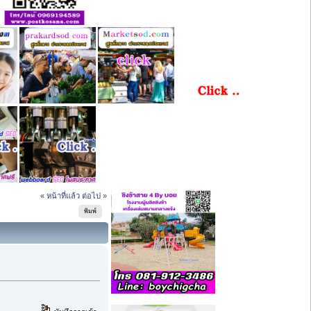
« หน้าที่แล้ว
ต่อไป »
พิมพ์