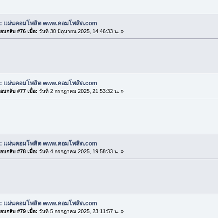
: แผ่นคอมโพสิต www.คอมโพสิต.com
อบกลับ #76 เมื่อ:
วันที่ 30 มิถุนายน 2025, 14:46:33 น. »
้
: แผ่นคอมโพสิต www.คอมโพสิต.com
อบกลับ #77 เมื่อ:
วันที่ 2 กรกฎาคม 2025, 21:53:32 น. »
้
: แผ่นคอมโพสิต www.คอมโพสิต.com
อบกลับ #78 เมื่อ:
วันที่ 4 กรกฎาคม 2025, 19:58:33 น. »
้
: แผ่นคอมโพสิต www.คอมโพสิต.com
อบกลับ #79 เมื่อ:
วันที่ 5 กรกฎาคม 2025, 23:11:57 น. »