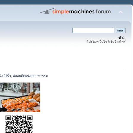
ข่าว:
โปรโมทเว็บไซต์ รับจ้างโพส
ัง 24นิ้ว, พัดลมติดผนังอุตสาหกรรม