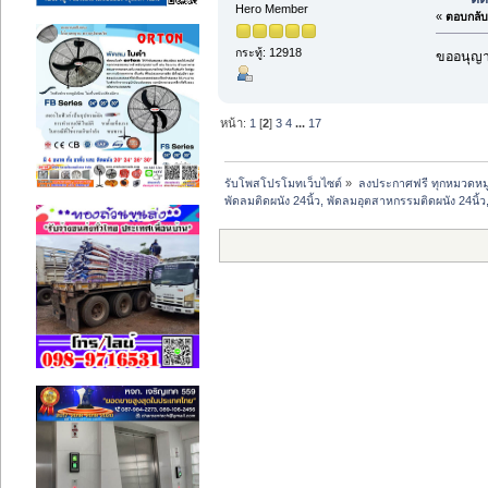
Hero Member
«
ตอบกลับ 
กระทู้: 12918
ขออนุญาต
หน้า:
1
[
2
]
3
4
...
17
รับโพสโปรโมทเว็บไซต์
»
ลงประกาศฟรี ทุกหมวดหมู
พัดลมติดผนัง 24นิ้ว, พัดลมอุตสาหกรรมติดผนัง 24นิ้