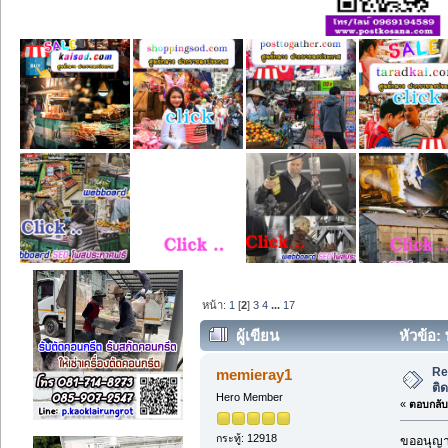
หน้า:
1
[
2
]
3
4
...
17
ผู้เขียน
หัวข้อ:
Re
memieray1
ติ
Hero Member
«
ตอบกลับ 
กระทู้: 12918
ขออนุญาต