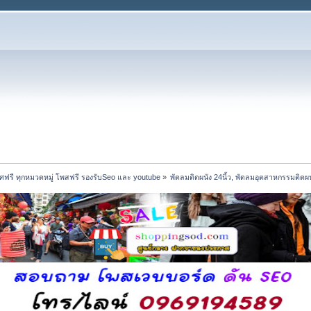
ฟรี ทุกหมวดหมู่ โพสฟรี รองรับSeo และ youtube
»
พัดลมติดผนัง 24นิ้ว, พัดลมอุตสาหกรรมติดผน