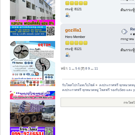
กระทู้: 8121
ดันกระทู
Re
gozilla1
«
ต
Hero Member
กรกฎาคม 2
กระทู้: 8121
ดันกระทู
หน้า:
1
...
5
6
[
7
]
8
9
...
11
รับโพสโปรโมทเว็บไซต์
»
ลงประกาศฟรี ทุกหมวดหมู
ลงประกาศฟรี ทุกหมวดหมู่ โพสฟรี รองรับSeo และ 
กระโดดไ