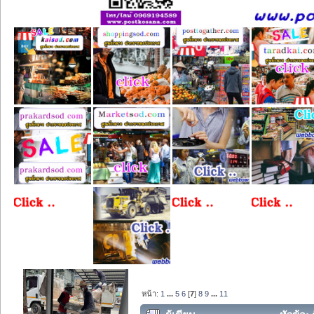
หน้า:
1
...
5
6
[
7
]
8
9
...
11