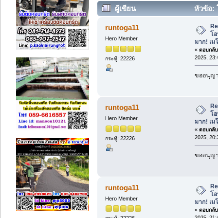
ผู้เขียน
หัวข้อ:
มาก! เมโสแฟต ลดไขมัน ราคาส่ง (อ่า
Re
runtoga11
โอ
Hero Member
มาก! เม
«
ตอบกลับ 
2025, 23:
กระทู้: 22226
ขออนุญาต
Re
runtoga11
โอ
Hero Member
มาก! เม
«
ตอบกลับ 
2025, 20:
กระทู้: 22226
ขออนุญาต
Re
runtoga11
โอ
Hero Member
มาก! เม
«
ตอบกลับ 
2025, 21:
กระทู้: 22226