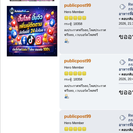
Re
publicpost99
กร
Hero Member
อาหารที
«
ตอบกลับ 
2026, 21:
กระทู้: 18358
ลงประกาศฟรีseo,โพสประกาศ
ขออน
ฟรีseo, เวบบอร์ดโพสฟรี
Re
publicpost99
กร
Hero Member
อาหารที
«
ตอบกลับ 
2026, 20:
กระทู้: 18358
ลงประกาศฟรีseo,โพสประกาศ
ขออน
ฟรีseo, เวบบอร์ดโพสฟรี
Re
publicpost99
กร
Hero Member
อาหารที
«
ตอบกลับ 