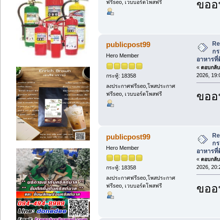
ขออน
ฟรีseo, เวบบอร์ดโพสฟรี
Re
publicpost99
กร
Hero Member
อาหารที
«
ตอบกลับ 
2026, 19:
กระทู้: 18358
ลงประกาศฟรีseo,โพสประกาศ
ขออน
ฟรีseo, เวบบอร์ดโพสฟรี
Re
publicpost99
กร
Hero Member
อาหารที
«
ตอบกลับ 
2026, 20:
กระทู้: 18358
ลงประกาศฟรีseo,โพสประกาศ
ขออน
ฟรีseo, เวบบอร์ดโพสฟรี