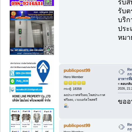
รับส
รับต
บริก
ประเ
หมาย
Re
publicpost99
กร
Hero Member
อาหารที
«
ตอบกลับ 
2026, 21:
กระทู้: 18358
ลงประกาศฟรีseo,โพสประกาศ
ขออน
ฟรีseo, เวบบอร์ดโพสฟรี
Re
publicpost99
กร
Hero Member