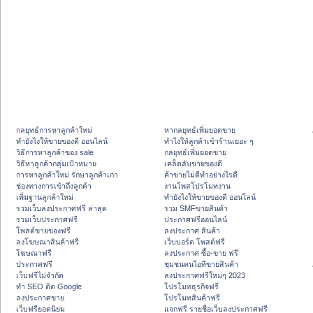
กลยุทธ์การหาลูกค้าใหม่
หากลยุทธ์เพิ่มยอดขาย
ทํายังไงให้ขายของดี ออนไลน์
ทําไงให้ลูกค้าเข้าร้านเยอะ ๆ
วิธีการหาลูกค้าของ sale
กลยุทธ์เพิ่มยอดขาย
วิธีหาลูกค้ากลุ่มเป้าหมาย
เคล็ดลับขายของดี
การหาลูกค้าใหม่ รักษาลูกค้าเก่า
ค้าขายไม่ดีทำอย่างไรดี
ช่องทางการเข้าถึงลูกค้า
งานโพสโปรโมทงาน
เพิ่มฐานลูกค้าใหม่
ทํายังไงให้ขายของดี ออนไลน์
รวมเว็บลงประกาศฟรี ล่าสุด
รวม SMFขายสินค้า
รวมเว็บประกาศฟรี
ประกาศฟรีออนไลน์
โพสต์ขายของฟรี
ลงประกาศ สินค้า
ลงโฆษณาสินค้าฟรี
เว็บบอร์ด โพสต์ฟรี
โฆษณาฟรี
ลงประกาศ ซื้อ-ขาย ฟรี
ประกาศฟรี
ชุมชนคนไอทีขายสินค้า
เว็บฟรีไม่จำกัด
ลงประกาศฟรีใหม่ๆ 2023
ทำ SEO ติด Google
โปรโมทธุรกิจฟรี
ลงประกาศขาย
โปรโมทสินค้าฟรี
เว็บฟรียอดนิยม
แจกฟรี รายชื่อเว็บลงประกาศฟรี