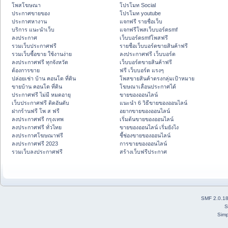
โพสโฆษณา
โปรโมท Social
ประกาศขายของ
โปรโมท youtube
ประกาศหางาน
แจกฟรี รายชื่อเว็บ
บริการ แนะนำเว็บ
แจกฟรีโพสเว็บบอร์ดsmf
ลงประกาศ
เว็บบอร์ดsmfโพสฟรี
รวมเว็บประกาศฟรี
รายชื่อเว็บบอร์ดขายสินค้าฟรี
รวมเว็บซื้อขาย ใช้งานง่าย
ลงประกาศฟรี เว็บบอร์ด
ลงประกาศฟรี ทุกจังหวัด
เว็บบอร์ดขายสินค้าฟรี
ต้องการขาย
ฟรี เว็บบอร์ด แรงๆ
ปล่อยเช่า บ้าน คอนโด ที่ดิน
โพสขายสินค้าตรงกลุ่มเป้าหมาย
ขายบ้าน คอนโด ที่ดิน
โฆษณาเลื่อนประกาศได้
ประกาศฟรี ไม่มี หมดอายุ
ขายของออนไลน์
เว็บประกาศฟรี ติดอันดับ
แนะนำ 6 วิธีขายของออนไลน์
ฝากร้านฟรี โพ ส ฟรี
อยากขายของออนไลน์
ลงประกาศฟรี กรุงเทพ
เริ่มต้นขายของออนไลน์
ลงประกาศฟรี ทั่วไทย
ขายของออนไลน์ เริ่มยังไง
ลงประกาศโฆษณาฟรี
ชี้ช่องขายของออนไลน์
ลงประกาศฟรี 2023
การขายของออนไลน์
รวมเว็บลงประกาศฟรี
สร้างเว็บฟรีประกาศ
SMF 2.0.1
S
Simp