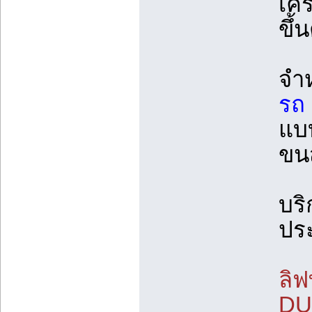
เค
ขึ้
จำ
รถ
แบบ
ขนส
บริ
ประ
ลิฟ
DU