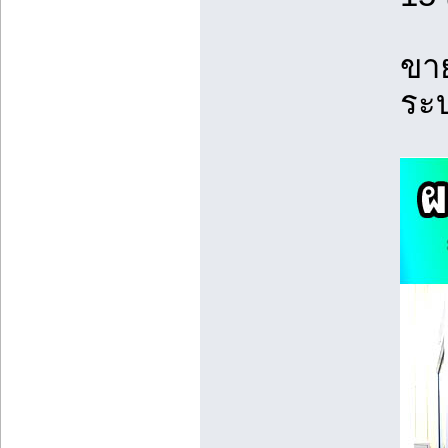
ขา
ระ