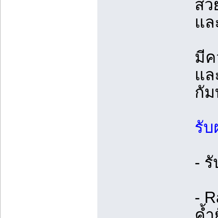
สวย
และ
มีค
และ
กัม
รับ
- ร
- R
ค้ำ