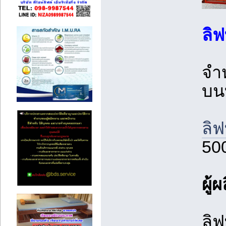
ลิ
จำห
บน
ลิฟ
500
ผู้
ลิ