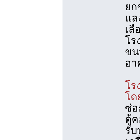
ยกข
แล
เลื
โรง
ขนส
อา
โรง
โดย
ซ่อ
ตู้
รับ