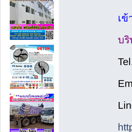
เข้
บริ
Tel
Em
Lin
htt