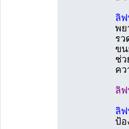
ลิฟ
พยา
รวด
ขน
ช่ว
คว
ลิ
ลิ
ป้อ