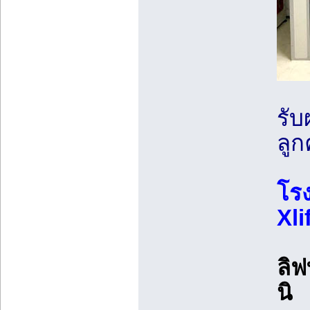
รั
ลูก
โรง
Xlif
ลิฟ
นิ