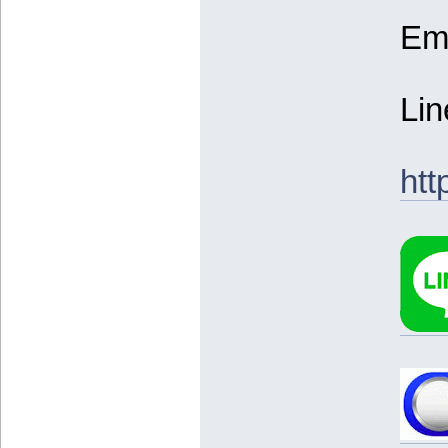
Em
Lin
htt