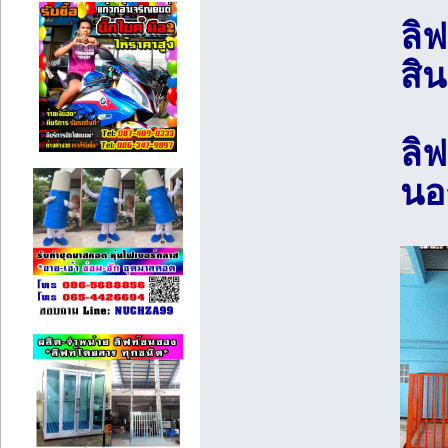
ลิฟ
สิน
ลิ
นอ