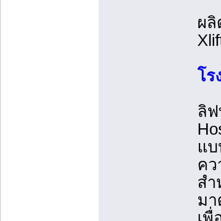
ผลิ
Xli
โรง
ลิฟ
Hos
แบ
ควา
สำห
มา
เพื