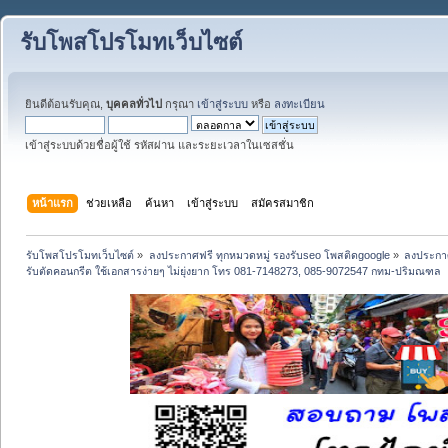
รับโพสโปรโมทเว็บไซต์
ยินดีต้อนรับคุณ,
บุคคลทั่วไป
กรุณา
เข้าสู่ระบบ
หรือ
ลงทะเบียน
เข้าสู่ระบบด้วยชื่อผู้ใช้ รหัสผ่าน และระยะเวลาในเซสชั่น
หน้าแรก
ช่วยเหลือ
ค้นหา
เข้าสู่ระบบ
สมัครสมาชิก
รับโพสโปรโมทเว็บไซต์
»
ลงประกาศฟรี ทุกหมวดหมู่ รองรับseo โพสติดgoogle
»
ลงประกาศ
รับตัดคอนกรีต ใช้เอกสารง่ายๆ ไม่ยุ่งยาก โทร 081-7148273, 085-9072547 กทม-ปริมณฑล