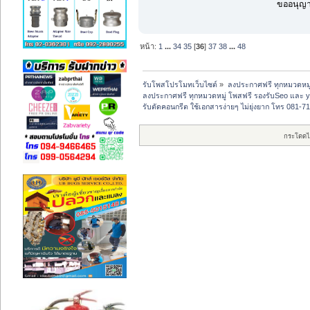
ขออนุญาต
หน้า:
1
...
34
35
[
36
]
37
38
...
48
รับโพสโปรโมทเว็บไซต์
»
ลงประกาศฟรี ทุกหมวดหมู
ลงประกาศฟรี ทุกหมวดหมู่ โพสฟรี รองรับSeo และ 
รับตัดคอนกรีต ใช้เอกสารง่ายๆ ไม่ยุ่งยาก โทร 08
กระโดดไ