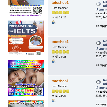
Re
totoshop1
ผน
Hero Member
เลือกตา
«
ตอบกลับ 
2025, 14:
กระทู้: 23428
ขออนุญาต
Re
totoshop1
ผน
Hero Member
เลือกตา
«
ตอบกลับ 
2025, 17:
กระทู้: 23428
ขออนุญาต
Re
totoshop1
ผน
Hero Member
เลือกตา
«
ตอบกลับ 
2025, 15:
กระทู้: 23428
ขออนุญาต