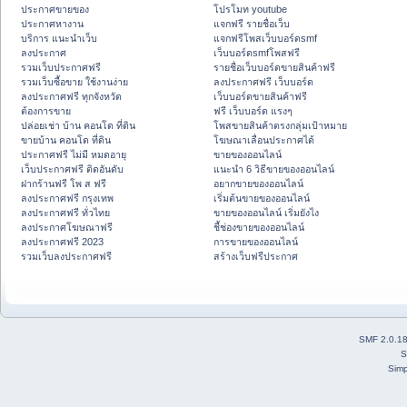
ประกาศขายของ
โปรโมท youtube
ประกาศหางาน
แจกฟรี รายชื่อเว็บ
บริการ แนะนำเว็บ
แจกฟรีโพสเว็บบอร์ดsmf
ลงประกาศ
เว็บบอร์ดsmfโพสฟรี
รวมเว็บประกาศฟรี
รายชื่อเว็บบอร์ดขายสินค้าฟรี
รวมเว็บซื้อขาย ใช้งานง่าย
ลงประกาศฟรี เว็บบอร์ด
ลงประกาศฟรี ทุกจังหวัด
เว็บบอร์ดขายสินค้าฟรี
ต้องการขาย
ฟรี เว็บบอร์ด แรงๆ
ปล่อยเช่า บ้าน คอนโด ที่ดิน
โพสขายสินค้าตรงกลุ่มเป้าหมาย
ขายบ้าน คอนโด ที่ดิน
โฆษณาเลื่อนประกาศได้
ประกาศฟรี ไม่มี หมดอายุ
ขายของออนไลน์
เว็บประกาศฟรี ติดอันดับ
แนะนำ 6 วิธีขายของออนไลน์
ฝากร้านฟรี โพ ส ฟรี
อยากขายของออนไลน์
ลงประกาศฟรี กรุงเทพ
เริ่มต้นขายของออนไลน์
ลงประกาศฟรี ทั่วไทย
ขายของออนไลน์ เริ่มยังไง
ลงประกาศโฆษณาฟรี
ชี้ช่องขายของออนไลน์
ลงประกาศฟรี 2023
การขายของออนไลน์
รวมเว็บลงประกาศฟรี
สร้างเว็บฟรีประกาศ
SMF 2.0.1
S
Simp