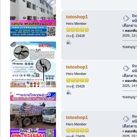
Re
totoshop1
ผน
Hero Member
เลือกตา
«
ตอบกลับ 
2025, 13:
กระทู้: 23428
ขออนุญาต
Re
totoshop1
ผน
Hero Member
เลือกตา
«
ตอบกลับ 
2025, 14:
กระทู้: 23428
ขออนุญาต
Re
totoshop1
ผน
Hero Member
เลือกตา
«
ตอบกลับ 
2025, 15:
กระทู้: 23428