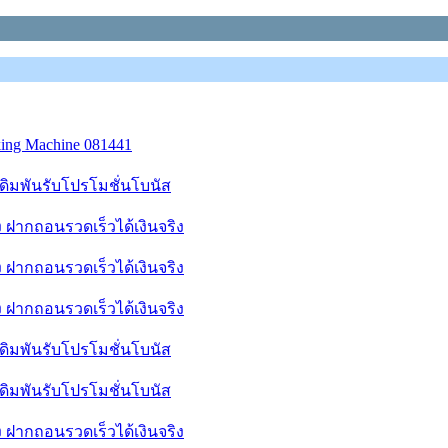
cking Machine 081441
ดิมพันรับโปรโมชั่นโบนัส
 ฝากถอนรวดเร็วได้เงินจริง
 ฝากถอนรวดเร็วได้เงินจริง
 ฝากถอนรวดเร็วได้เงินจริง
ดิมพันรับโปรโมชั่นโบนัส
ดิมพันรับโปรโมชั่นโบนัส
 ฝากถอนรวดเร็วได้เงินจริง